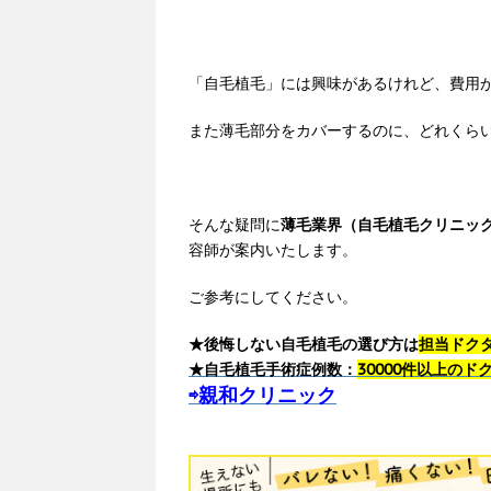
「自毛植毛」には興味があるけれど、費用
また薄毛部分をカバーするのに、どれくら
そんな疑問に
薄毛業界（自毛植毛クリニック
容師が案内いたします。
ご参考にしてください。
★後悔しない自毛植毛の選び方は
担当ドク
★自毛植毛手術症例数：
30000件以上の
⇨親和クリニック