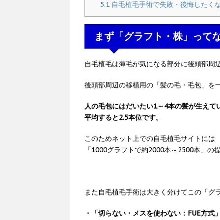
5.1
自毛植毛手術で失敗・後悔したく
まず「グラフト・株」って
自毛植毛は薄毛が気になる部分に後頭部周
後頭部周辺の移植用の「髪の毛・毛包」を
人の毛包にはだいたい1～4本の髪が生えて
平均すると2.5本位です。
このためネット上での自毛植毛サイトには
「1000グラフトで約2000本～2500本」
また自毛植毛手術は大きく分けてこの「グ
・「切らない・メスを使わない：FUE方式