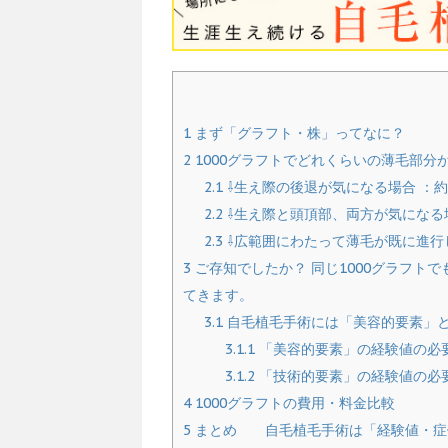
1
まず「グラフト・株」ってなに？
2
1000グラフトでどれくらいの薄毛部分
2.1
⇩生え際の後退が気になる場合 ：約
2.2
⇩生え際と頭頂部、両方が気になる場合
2.3
⇩広範囲にわたって薄毛が既に進行して
3
ご存知でしたか？ 同じ1000グラフト
てきます。
3.1
自毛植毛手術には「美容的要素」と
3.1.1
「美容的要素」の経験値の必
3.1.2
「技術的要素」の経験値の必
4
1000グラフトの費用・料金比較
5
まとめ 自毛植毛手術は「経験値・症