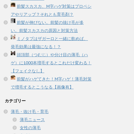
前髪スカスカ、M字ハゲ対策はプロペシ
アやリアップ？それとも育毛剤？
前髪が伸びない。前髪の抜け毛が多
い。前髪スカスカの原因と対策方法
ミノタブはザガーロと一緒に飲めば、
発毛効果は最強になる！？
頭頂部（つむじ）や分け目の薄毛（ハ
ゲ）に1000本増毛するとこれだけ変わる！
【フェイクなし】
前髪がハゲてきた！M字ハゲ！薄毛対策
で増毛するとこうなる【画像有】
カテゴリー
薄毛・抜け毛・育毛
薄毛ニュース
女性の薄毛