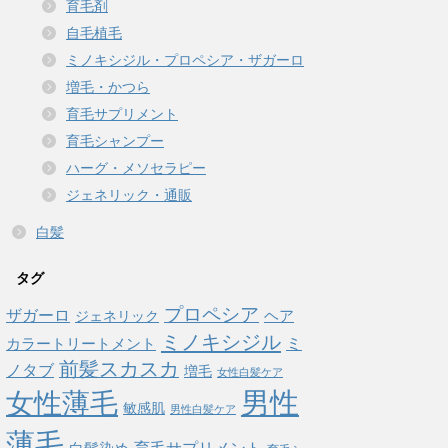
育毛剤
自毛植毛
ミノキシジル・プロペシア・ザガーロ
増毛・かつら
育毛サプリメント
育毛シャンプー
ハーグ・メソセラピー
ジェネリック・通販
白髪
タグ
プロペシア
ザガーロ
ヘア
ジェネリック
ミノキシジル
ミ
カラートリートメント
前髪スカスカ
ノタブ
増毛
女性白髪ケア
男性
女性薄毛
敏感肌
男性白髪ケア
薄毛