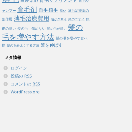
白髪染め
育毛サプリメント
育毛シ
育毛剤
自毛植毛
ャンプー
薄毛治療薬の
臭い
薄毛治療費用
副作用
頭
頭がクサイ
頭のニオイ
髪の
皮の臭い
髪の毛 傷めない
髪の毛が細い
毛を増やす方法
髪の毛を増やす食べ
髪を伸ばす
物
髪の毛を太くする方法
メタ情報
ログイン
投稿の
RSS
コメントの
RSS
WordPress.org