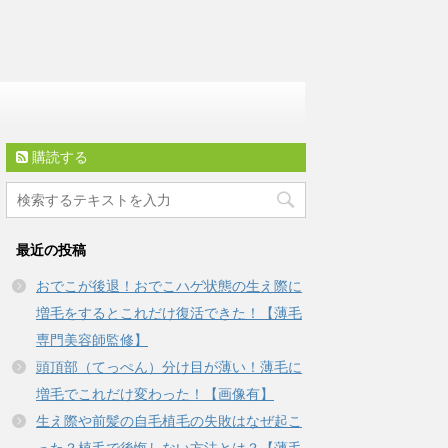
購読する
最近の投稿
おでこが後退！おでこハゲ状態の生え際に
増毛をするとこれだけ復活できた！【薄毛
専門美容師監修】
頭頂部（てっぺん）分け目が薄い！薄毛に
増毛でこれだけ変わった！【画像有】
生え際や前髪の自毛植毛の失敗はなぜ起こ