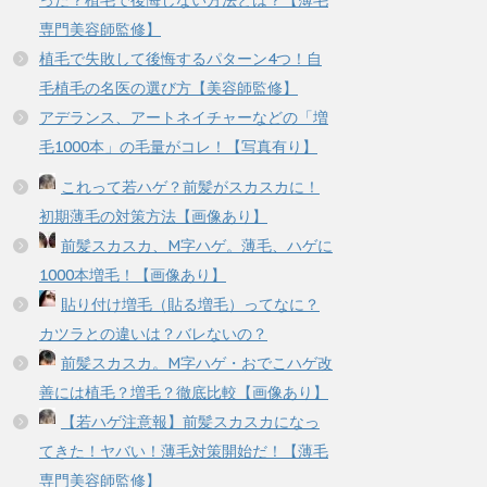
った？植毛で後悔しない方法とは？【薄毛
専門美容師監修】
植毛で失敗して後悔するパターン4つ！自
毛植毛の名医の選び方【美容師監修】
アデランス、アートネイチャーなどの「増
毛1000本」の毛量がコレ！【写真有り】
これって若ハゲ？前髪がスカスカに！
初期薄毛の対策方法【画像あり】
前髪スカスカ、M字ハゲ。薄毛、ハゲに
1000本増毛！【画像あり】
貼り付け増毛（貼る増毛）ってなに？
カツラとの違いは？バレないの？
前髪スカスカ。M字ハゲ・おでこハゲ改
善には植毛？増毛？徹底比較【画像あり】
【若ハゲ注意報】前髪スカスカになっ
てきた！ヤバい！薄毛対策開始だ！【薄毛
専門美容師監修】