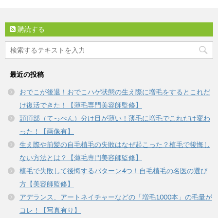
購読する
最近の投稿
おでこが後退！おでこハゲ状態の生え際に増毛をするとこれだ
け復活できた！【薄毛専門美容師監修】
頭頂部（てっぺん）分け目が薄い！薄毛に増毛でこれだけ変わ
った！【画像有】
生え際や前髪の自毛植毛の失敗はなぜ起こった？植毛で後悔し
ない方法とは？【薄毛専門美容師監修】
植毛で失敗して後悔するパターン4つ！自毛植毛の名医の選び
方【美容師監修】
アデランス、アートネイチャーなどの「増毛1000本」の毛量が
コレ！【写真有り】