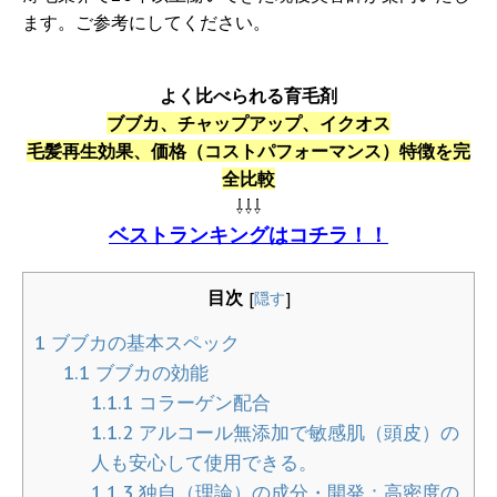
ます。ご参考にしてください。
よく比べられる育毛剤
ブブカ、チャップアップ、イクオス
毛髪再生効果、価格（コストパフォーマンス）特徴を完
全比較
⇩⇩⇩
ベストランキングはコチラ！！
目次
[
隠す
]
1
ブブカの基本スペック
1.1
ブブカの効能
1.1.1
コラーゲン配合
1.1.2
アルコール無添加で敏感肌（頭皮）の
人も安心して使用できる。
1.1.3
独自（理論）の成分・開発：高密度の