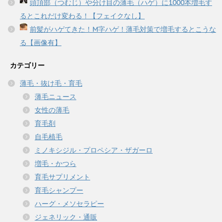
頭頂部（つむじ）や分け目の薄毛（ハゲ）に1000本増毛す
るとこれだけ変わる！【フェイクなし】
前髪がハゲてきた！M字ハゲ！薄毛対策で増毛するとこうな
る【画像有】
カテゴリー
薄毛・抜け毛・育毛
薄毛ニュース
女性の薄毛
育毛剤
自毛植毛
ミノキシジル・プロペシア・ザガーロ
増毛・かつら
育毛サプリメント
育毛シャンプー
ハーグ・メソセラピー
ジェネリック・通販