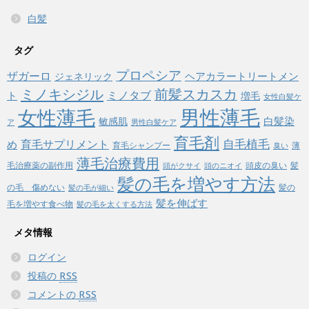
白髪
タグ
プロペシア
ザガーロ
ヘアカラートリートメン
ジェネリック
ミノキシジル
前髪スカスカ
ミノタブ
ト
増毛
女性白髪ケ
男性薄毛
女性薄毛
白髪染
敏感肌
ア
男性白髪ケア
育毛剤
自毛植毛
め
育毛サプリメント
育毛シャンプー
薄
臭い
薄毛治療費用
毛治療薬の副作用
頭皮の臭い
髪
頭がクサイ
頭のニオイ
髪の毛を増やす方法
の毛 傷めない
髪の
髪の毛が細い
髪を伸ばす
毛を増やす食べ物
髪の毛を太くする方法
メタ情報
ログイン
投稿の
RSS
コメントの
RSS