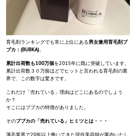
育毛剤ランキングでも常に上位にある
男女兼用育毛剤ブ
ブカ：(BUBKA)
。
累計出荷数も100万個
を2015年に既に突破しています。
累計出荷数３０万個ほどでヒットと言われる育毛剤の業
界で、この数字は驚きです。
これだけ「売れている」理由はどこにあるのでしょう
か？
そこにはブブカの特徴がありました。
その
ブブカの「売れている」ヒミツとは・・・
薄毛業界で20年以上働いてきた現役美容師が案内いたし