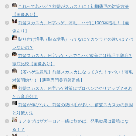
これって若ハゲ？前髪がスカスカに！初期薄毛の対策方法
【画像あり】
前髪スカスカ、M字ハゲ。薄毛、ハゲに1000本増毛！【画
像あり】
貼り付け増毛（貼る増毛）ってなに？カツラとの違いは？バ
レないの？
前髪スカスカ。M字ハゲ・おでこハゲ改善には植毛？増毛？
徹底比較【画像あり】
【若ハゲ注意報】前髪スカスカになってきた！ヤバい！薄毛
対策開始だ！【薄毛専門美容師監修】
前髪スカスカ、M字ハゲ対策はプロペシアやリアップ？それ
とも育毛剤？
前髪が伸びない。前髪の抜け毛が多い。前髪スカスカの原因
と対策方法
ミノタブはザガーロと一緒に飲めば、発毛効果は最強にな
る！？