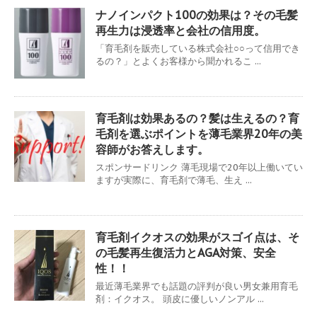
ナノインパクト100の効果は？その毛髪
再生力は浸透率と会社の信用度。
「育毛剤を販売している株式会社○○って信用でき
るの？」とよくお客様から聞かれるこ ...
育毛剤は効果あるの？髪は生えるの？育
毛剤を選ぶポイントを薄毛業界20年の美
容師がお答えします。
スポンサードリンク 薄毛現場で20年以上働いてい
ますが実際に、育毛剤で薄毛、生え ...
育毛剤イクオスの効果がスゴイ点は、そ
の毛髪再生復活力とAGA対策、安全
性！！
最近薄毛業界でも話題の評判が良い男女兼用育毛
剤：イクオス。 頭皮に優しいノンアル ...