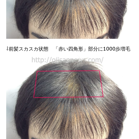
⇩前髪スカスカ状態 「赤い四角形」部分に1000歩増毛