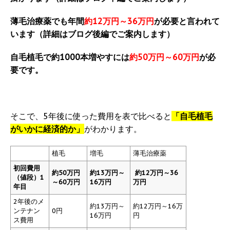
薄毛治療薬でも年間
約12万円～36万円
が必要と言われて
います（詳細はブログ後編でご案内します）
自毛植毛で約1000本増やすには
約50万円～60万円
が必
要です。
そこで、5年後に使った費用を表で比べると
「自毛植毛
がいかに経済的か」
がわかります。
植毛
増毛
薄毛治療薬
初回費用
約50万円
約13万円～
約12万円～36
（値段）1
～60万円
16万円
万円
年目
2年後のメ
約13万円～
約12万円～16万
ンテナン
0円
16万円
円
ス費用