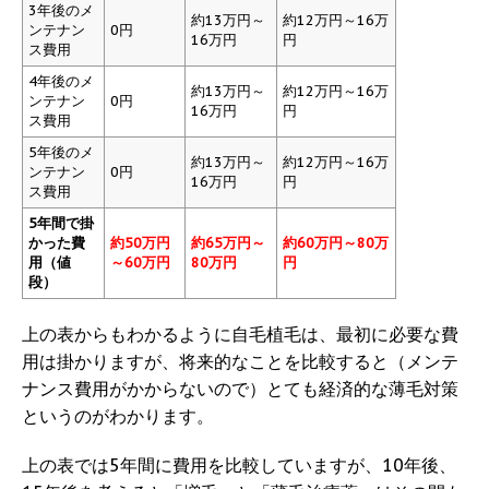
3年後のメ
約13万円～
約12万円～16万
ンテナン
0円
16万円
円
ス費用
4年後のメ
約13万円～
約12万円～16万
ンテナン
0円
16万円
円
ス費用
5年後のメ
約13万円～
約12万円～16万
ンテナン
0円
16万円
円
ス費用
5年間で掛
かった費
約50万円
約65万円～
約60万円～80万
用（値
～60万円
80万円
円
段）
上の表からもわかるように自毛植毛は、最初に必要な費
用は掛かりますが、将来的なことを比較すると（メンテ
ナンス費用がかからないので）とても経済的な薄毛対策
というのがわかります。
上の表では5年間に費用を比較していますが、10年後、